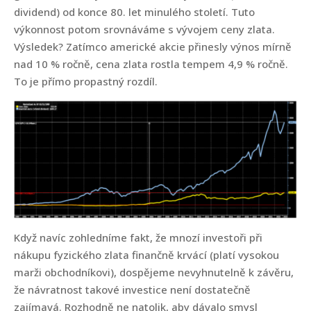
dividend) od konce 80. let minulého století. Tuto
výkonnost potom srovnáváme s vývojem ceny zlata.
Výsledek? Zatímco americké akcie přinesly výnos mírně
nad 10 % ročně, cena zlata rostla tempem 4,9 % ročně.
To je přímo propastný rozdíl.
Když navíc zohledníme fakt, že mnozí investoři při
nákupu fyzického zlata finančně krvácí (platí vysokou
marži obchodníkovi), dospějeme nevyhnutelně k závěru,
že návratnost takové investice není dostatečně
zajímavá. Rozhodně ne natolik, aby dávalo smysl