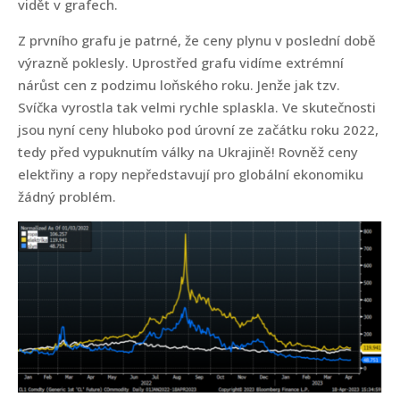
vidět v grafech.
Z prvního grafu je patrné, že ceny plynu v poslední době
výrazně poklesly. Uprostřed grafu vidíme extrémní
nárůst cen z podzimu loňského roku. Jenže jak tzv.
Svíčka vyrostla tak velmi rychle splaskla. Ve skutečnosti
jsou nyní ceny hluboko pod úrovní ze začátku roku 2022,
tedy před vypuknutím války na Ukrajině! Rovněž ceny
elektřiny a ropy nepředstavují pro globální ekonomiku
žádný problém.