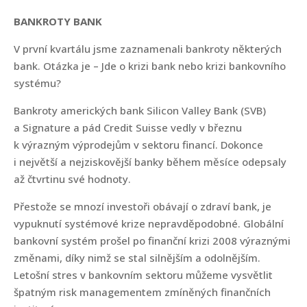
BANKROTY BANK
V první kvartálu jsme zaznamenali bankroty některých
bank. Otázka je – Jde o krizi bank nebo krizi bankovního
systému?
Bankroty amerických bank Silicon Valley Bank (SVB)
a Signature a pád Credit Suisse vedly v březnu
k výrazným výprodejům v sektoru financí. Dokonce
i největší a nejziskovější banky během měsíce odepsaly
až čtvrtinu své hodnoty.
Přestože se mnozí investoři obávají o zdraví bank, je
vypuknutí systémové krize nepravděpodobné. Globální
bankovní systém prošel po finanční krizi 2008 výraznými
změnami, díky nimž se stal silnějším a odolnějším.
Letošní stres v bankovním sektoru můžeme vysvětlit
špatným risk managementem zmíněných finančních