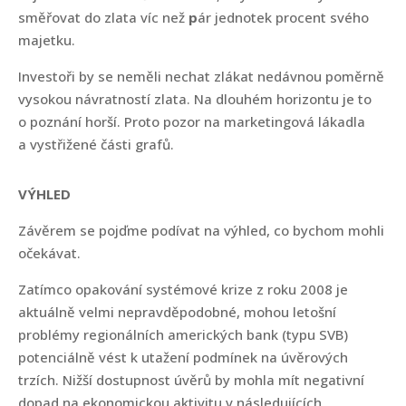
směřovat do zlata víc než
p
ár jednotek procent svého
majetku.
Investoři by se neměli nechat zlákat nedávnou poměrně
vysokou návratností zlata. Na dlouhém horizontu je to
o poznání horší. Proto pozor na marketingová lákadla
a vystřižené části grafů.
VÝHLED
Závěrem se pojďme podívat na výhled, co bychom mohli
očekávat.
Zatímco opakování systémové krize z roku 2008 je
aktuálně velmi nepravděpodobné, mohou letošní
problémy regionálních amerických bank (typu SVB)
potenciálně vést k utažení podmínek na úvěrových
trzích. Nižší dostupnost úvěrů by mohla mít negativní
dopad na ekonomickou aktivitu v následujících