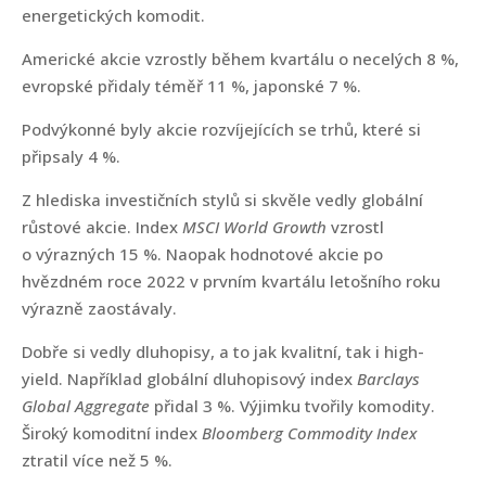
energetických komodit.
Americké akcie vzrostly během kvartálu o necelých 8 %,
evropské přidaly téměř 11 %, japonské 7 %.
Podvýkonné byly akcie rozvíjejících se trhů, které si
připsaly 4 %.
Z hlediska investičních stylů si skvěle vedly globální
růstové akcie. Index
MSCI World Growth
vzrostl
o výrazných 15 %. Naopak hodnotové akcie po
hvězdném roce 2022 v prvním kvartálu letošního roku
výrazně zaostávaly.
Dobře si vedly dluhopisy, a to jak kvalitní, tak i high-
yield. Například globální dluhopisový index
Barclays
Global Aggregate
přidal 3 %. Výjimku tvořily komodity.
Široký komoditní index
Bloomberg Commodity Index
ztratil více než 5 %.