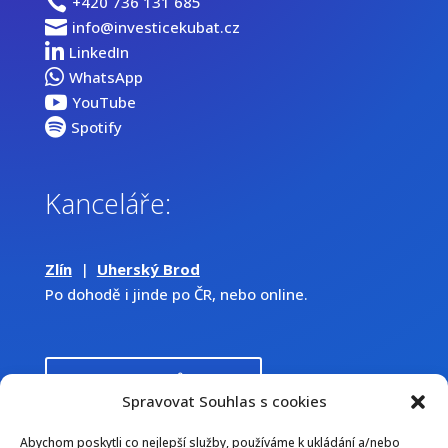

+420 736 131 685

info@investicekubat.cz

LinkedIn

WhatsApp

YouTube

Spotify
Kanceláře:
Zlín
|
Uherský Brod
Po dohodě i jinde po ČR, nebo online.
Sjednat schůzku
Spravovat Souhlas s cookies
Abychom poskytli co nejlepší služby, používáme k ukládání a/nebo