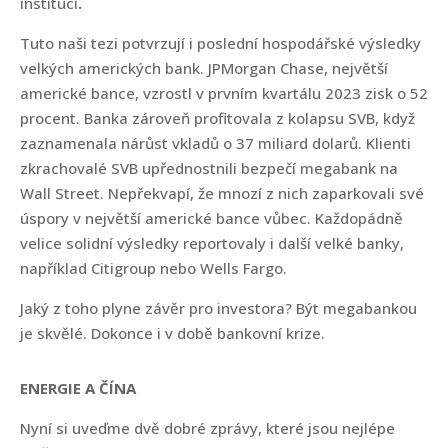
institucí
.
Tuto naši tezi potvrzují i poslední hospodářské výsledky
velkých amerických bank. JPMorgan Chase, největší
americké bance, vzrostl v prvním kvartálu 2023 zisk o 52
procent. Banka zároveň profitovala z kolapsu SVB, když
zaznamenala nárůst vkladů o 37 miliard dolarů. Klienti
zkrachovalé SVB upřednostnili bezpečí megabank na
Wall Street. Nepřekvapí, že mnozí z nich zaparkovali své
úspory v největší americké bance vůbec. Každopádně
velice solidní výsledky reportovaly i další velké banky,
například Citigroup nebo Wells Fargo.
Jaký z toho plyne závěr pro investora? Být megabankou
je skvělé. Dokonce i v době bankovní krize.
ENERGIE A ČÍNA
Nyní si uveďme dvě dobré zprávy, které jsou nejlépe