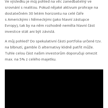
Ve výsledku je můj pohled na věc zanedbatelný ve
srovnání s realitou. Pokud nějaké aktivum prohraje na
dostatečném 30 letém horizontu na celé čáře
s Americkými i Německými (jako hlavní zástupce
Evropy), tak by na něm rozhodně neměla hlavní část
investice stát ani být závislá.
A můj pohled? Do spekulativní části portfolia určené tzv.
na blbnutí, gamble či alternativy klidně patřit může.
Tuhle celou část našim investorům doporučuji omezit
max. na 5% z celého majetku.