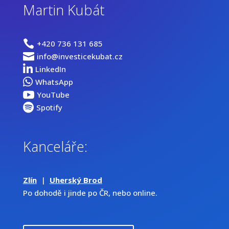
Martin Kubát

+420 736 131 685

info@investicekubat.cz

LinkedIn

WhatsApp

YouTube

Spotify
Kanceláře:
Zlín
|
Uherský Brod
Po dohodě i jinde po ČR, nebo online.