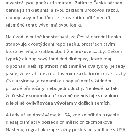
investoři jsou poněkud zmatení. Zatímco Česká národní
banka již třikrát snížila svou základní úrokovou sazbu,
dluhopisovým fondům se letos zatím příliš nedaří.
Nicméně tento vývoj má svou logiku.
Na úvod je nutné konstatovat, že Česká národní banka
stanovuje dvoutýdenní repo sazbu, prostřednictvím
které ovlivňuje krátkodobé tržní úrokové sazby. Ovšem
typický dluhopisový fond drží dluhopisy, které mají
o poznání delší splatnost než zmíněné dva týdny. Je tedy
jasné, že vztah mezi nastavením základní úrokové sazby
ČNB a výnosy (a cenami) dluhopisů není v žádném
případě přímočarý, nebo jednoduchý. Nehledě na fakt,
že
česká ekonomika přirozeně neexistuje ve vakuu
a je silně ovlivňována vývojem v dalších zemích.
A tady už se dostáváme k USA, kde se příběh o rychle
klesající inflaci v posledních měsících zkomplikoval.
Následující graf ukazuje svižný pokles míry inflace v USA