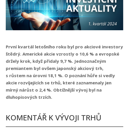
První kvartál letošního roku byl pro akciové investory
štědrý. Americké akcie vzrostly o 10,6 % a evropské
držely krok, když přidaly 9,7 %. Jednoznačným
premiantem byl ovšem japonský akciový trh,
s růstem na úrovni 18,1 %. O poznání hůře si vedly
akcie rozvíjejících se trhů, které zaznamenaly jen
mírný nárůst o 2,4 %. Obtížnější vývoj byl na
dluhopisových trzích.
KOMENTÁŘ K VÝVOJI TRHŮ