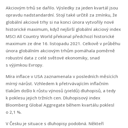
Akciovým trhů se dařilo. Výsledky za jeden kvartál jsou
opravdu nadstandardní. Stojí také určitě za zmínku, že
globální akciové trhy si na konci února vytvořily nové
historické maximum, když nejširší globální akciový index
MSCI All Country World překonal předchozí historické
maximum ze dne 16. listopadu 2021. Celkově v průběhu
února globálním akciovým trhům pomáhala poměrně
robustní data z celé světové ekonomiky, snad
s výjimkou Evropy.
Míra inflace v USA zaznamenala v posledních měsících
mírný nárůst. Vzhledem k přetrvávajícím inflačním
tlakům došlo k růstu výnosů (yieldů) dluhopisů, a tedy
k poklesu jejich tržních cen. Dluhopisový index
Bloomberg Global Aggregate během kvartálu poklesl
o 2,1 %.
V Česku je situace s dluhopisy podobná. Někteří