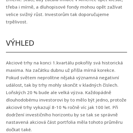
třeba i mírně, a dluhopisové fondy mohou opět zažívat
velice svižný růst. Investorům tak doporučujeme
trpělivost.
VÝHLED
Akciové trhy na konci 1.kvartálu pokořily svá historická
maxima. Na začátku dubnu už přišla mírná korekce.
Pokud světem neprolítne nějaká významná negativní
událost, tak by trhy mohly skončit v kladných číslech.
Loňských 20 % bude ale velká výzva. Každopádně
dlouhodobému investorovi by to mělo být jedno, protože
akciové trhy vykazují 8-10 % ročně víc jak 100 let. Při
dodržení investičního horizontu by se tak se správně
nastavená akciová část portfolia měla tohoto průměru
dočkat také.