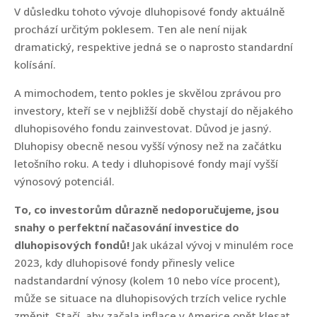
V důsledku tohoto vývoje dluhopisové fondy aktuálně
prochází určitým poklesem. Ten ale není nijak
dramatický, respektive jedná se o naprosto standardní
kolísání.
A mimochodem, tento pokles je skvělou zprávou pro
investory, kteří se v nejbližší době chystají do nějakého
dluhopisového fondu zainvestovat. Důvod je jasný.
Dluhopisy obecně nesou vyšší výnosy než na začátku
letošního roku. A tedy i dluhopisové fondy mají vyšší
výnosový potenciál.
To, co investorům důrazně nedoporučujeme, jsou
snahy o perfektní načasování investice do
dluhopisových fondů!
Jak ukázal vývoj v minulém roce
2023, kdy dluhopisové fondy přinesly velice
nadstandardní výnosy (kolem 10 nebo více procent),
může se situace na dluhopisových trzích velice rychle
změnit. Stačí, aby začala inflace v Americe opět klesat,